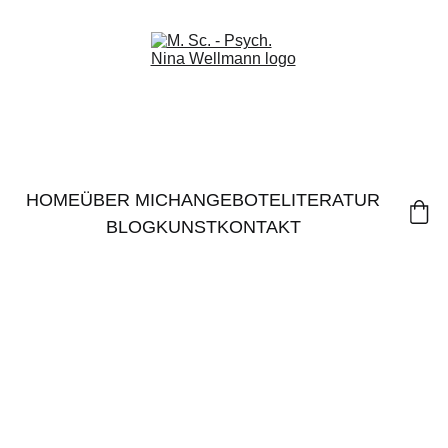
HOME
ÜBER MICH
ANGEBOTE
LITERATUR
BLOG
KUNST
KONTAKT
8/5/2024
3 min read