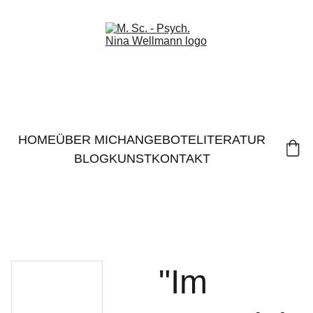
HOME
ÜBER MICH
ANGEBOTE
LITERATUR
BLOG
KUNST
KONTAKT
"Im