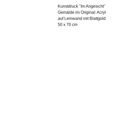
Kunstdruck "Im Angesicht"
Gemälde im Original: Acryl
auf Leinwand mit Blattgold
50 x 70 cm
Polici
Konta
es
kt
ninawellmann
Privacy 
-
Policy
beratung@gm