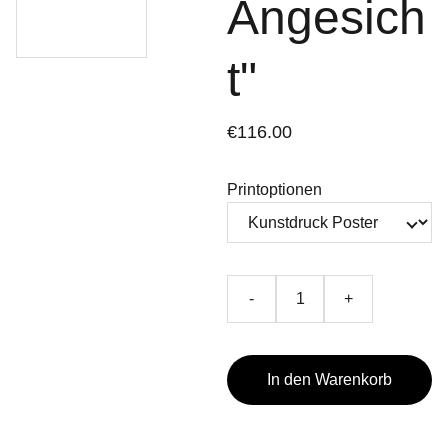
Angesich
t"
€116.00
Printoptionen
-
+
In den Warenkorb